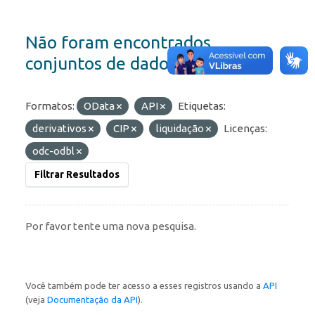
Não foram encontrados
conjuntos de dados
Formatos:
OData
API
Etiquetas:
derivativos
CIP
liquidação
Licenças:
odc-odbl
Filtrar Resultados
Por favor tente uma nova pesquisa.
Você também pode ter acesso a esses registros usando a
API
(veja
Documentação da API
).