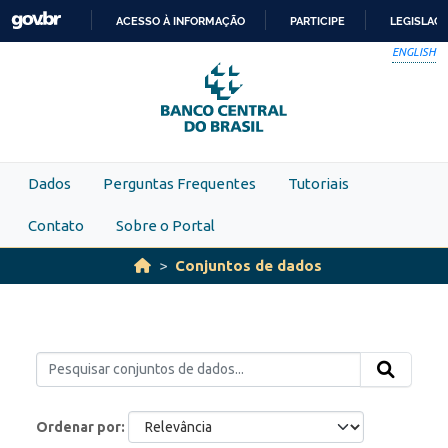
Skip to main content
ACESSO À INFORMAÇÃO
PARTICIPE
LEGISLAÇ
IR
ENGLISH
PARA
O
CONTEÚDO
Dados
Perguntas Frequentes
Tutoriais
Contato
Sobre o Portal
Conjuntos de dados
Ordenar por