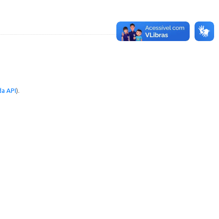
a API
).