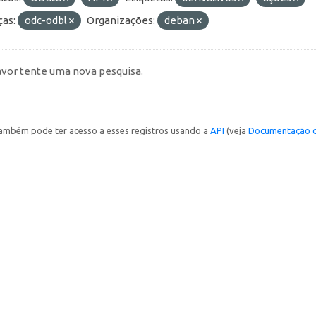
ças:
odc-odbl
Organizações:
deban
avor tente uma nova pesquisa.
ambém pode ter acesso a esses registros usando a
API
(veja
Documentação d