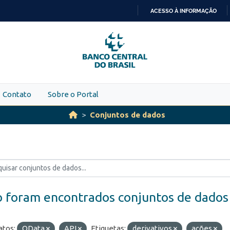
ACESSO À INFORMAÇÃO
IR
PARA
O
CONTEÚDO
Contato
Sobre o Portal
Conjuntos de dados
 foram encontrados conjuntos de dados
tos:
OData
API
Etiquetas:
derivativos
ações