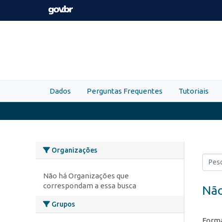
Skip to main content
Dados
Perguntas Frequentes
Tutoriais
Organizações
Não há Organizações que
correspondam a essa busca
Não
Grupos
Forma