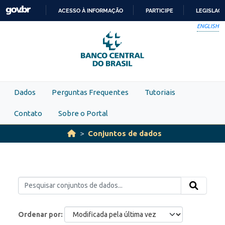
Skip to main content
ACESSO À INFORMAÇÃO
PARTICIPE
LEGISLAÇ
IR
ENGLISH
PARA
O
CONTEÚDO
Dados
Perguntas Frequentes
Tutoriais
Contato
Sobre o Portal
Conjuntos de dados
Ordenar por