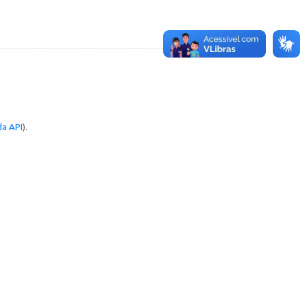
a API
).