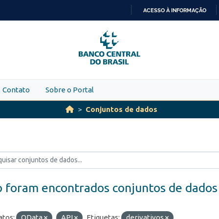
ACESSO À INFORMAÇÃO
IR
PARA
O
CONTEÚDO
Contato
Sobre o Portal
Conjuntos de dados
 foram encontrados conjuntos de dados
tos:
OData
API
Etiquetas:
derivativos