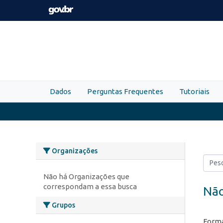
Skip to main content
Dados
Perguntas Frequentes
Tutoriais
Organizações
Não há Organizações que
correspondam a essa busca
Não
Grupos
Forma