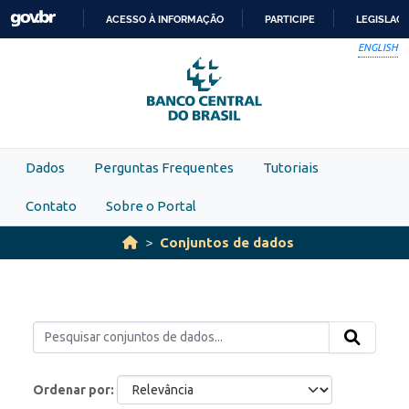
Skip to main content
ACESSO À INFORMAÇÃO
PARTICIPE
LEGISLAÇ
IR
ENGLISH
PARA
O
CONTEÚDO
Dados
Perguntas Frequentes
Tutoriais
Contato
Sobre o Portal
Conjuntos de dados
Ordenar por