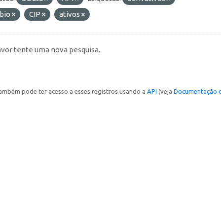
bio
CIP
ativos
avor tente uma nova pesquisa.
ambém pode ter acesso a esses registros usando a
API
(veja
Documentação d