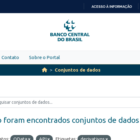
ACESSO À INFORMAÇÃO
IR
PARA
O
CONTEÚDO
Contato
Sobre o Portal
Conjuntos de dados
 foram encontrados conjuntos de dados
tos:
OData
API
Etiquetas:
derivativos