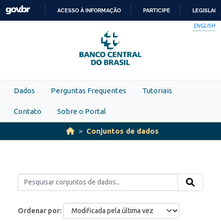
Skip to main content
ACESSO À INFORMAÇÃO
PARTICIPE
LEGISLAÇ
IR
ENGLISH
PARA
O
CONTEÚDO
Dados
Perguntas Frequentes
Tutoriais
Contato
Sobre o Portal
Conjuntos de dados
Ordenar por