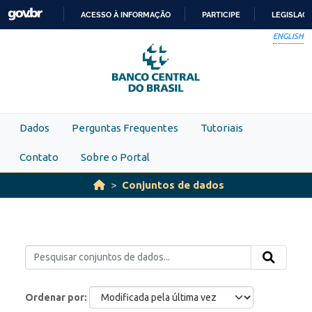
Skip to main content
ACESSO À INFORMAÇÃO
PARTICIPE
LEGISLAÇ
IR
ENGLISH
PARA
O
CONTEÚDO
Dados
Perguntas Frequentes
Tutoriais
Contato
Sobre o Portal
Conjuntos de dados
Ordenar por