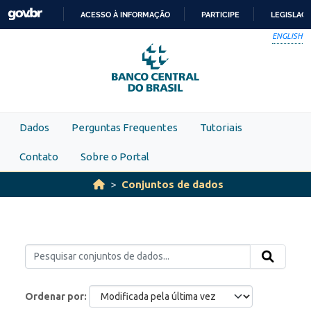
Skip to main content
ACESSO À INFORMAÇÃO
PARTICIPE
LEGISLAÇ
IR
ENGLISH
PARA
O
CONTEÚDO
Dados
Perguntas Frequentes
Tutoriais
Contato
Sobre o Portal
Conjuntos de dados
Ordenar por