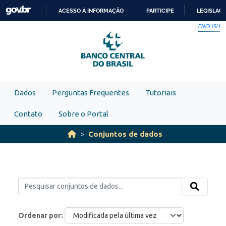
Skip to main content
ACESSO À INFORMAÇÃO
PARTICIPE
LEGISLAÇ
IR
ENGLISH
PARA
O
CONTEÚDO
Dados
Perguntas Frequentes
Tutoriais
Contato
Sobre o Portal
Conjuntos de dados
Ordenar por