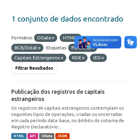
1 conjunto de dados encontrado
Formatos:
OData
HTML
Organizações:
BCB/Dstat
Etiquetas:
Portfólio
Capitais Estrangeiros
RDE
IED
Filtrar Resultados
Publicação dos registros de capitais
estrangeiros
Os registros de capitais estrangeiros contemplam os
seguintes tipos de operações, criadas ou encerradas
em cada período data-base, no âmbito do sistema de
Registro Declaratório...
HTML
API
OData
JSON