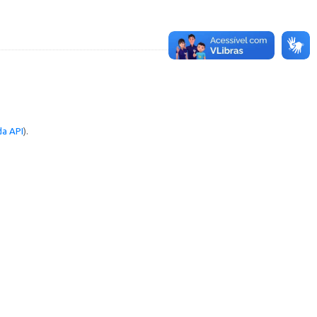
a API
).