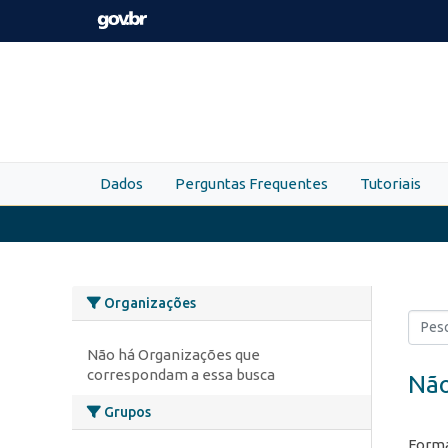
Skip to main content
Dados
Perguntas Frequentes
Tutoriais
Organizações
Não há Organizações que
correspondam a essa busca
Não
Grupos
Forma