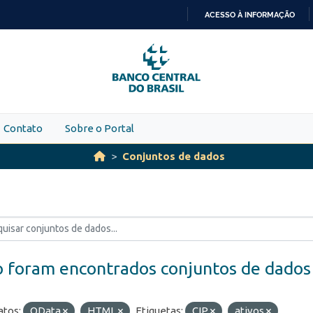
ACESSO À INFORMAÇÃO
IR
PARA
O
CONTEÚDO
Contato
Sobre o Portal
Conjuntos de dados
 foram encontrados conjuntos de dados
tos:
OData
HTML
Etiquetas:
CIP
ativos