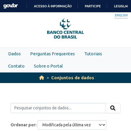
Skip to main content
ACESSO À INFORMAÇÃO
PARTICIPE
LEGISLAÇ
IR
ENGLISH
PARA
O
CONTEÚDO
Dados
Perguntas Frequentes
Tutoriais
Contato
Sobre o Portal
Conjuntos de dados
Ordenar por