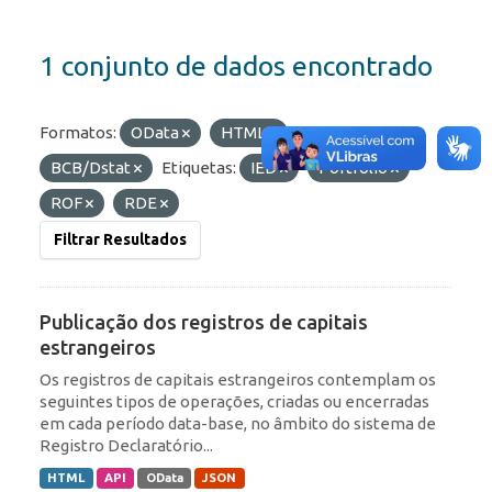
1 conjunto de dados encontrado
Formatos:
OData
HTML
Organizações:
BCB/Dstat
Etiquetas:
IED
Portfólio
ROF
RDE
Filtrar Resultados
Publicação dos registros de capitais
estrangeiros
Os registros de capitais estrangeiros contemplam os
seguintes tipos de operações, criadas ou encerradas
em cada período data-base, no âmbito do sistema de
Registro Declaratório...
HTML
API
OData
JSON