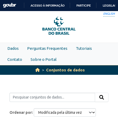
Skip to main content
ACESSO À INFORMAÇÃO
PARTICIPE
LEGISLAÇ
IR
ENGLISH
PARA
O
CONTEÚDO
Dados
Perguntas Frequentes
Tutoriais
Contato
Sobre o Portal
Conjuntos de dados
Ordenar por