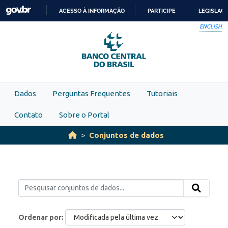
Skip to main content
ACESSO À INFORMAÇÃO
PARTICIPE
LEGISLAÇ
IR
ENGLISH
PARA
O
CONTEÚDO
Dados
Perguntas Frequentes
Tutoriais
Contato
Sobre o Portal
Conjuntos de dados
Ordenar por