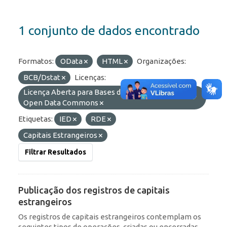
1 conjunto de dados encontrado
Formatos:
OData
HTML
Organizações:
BCB/Dstat
Licenças:
Licença Aberta para Bases de Dados (ODbL) do
Open Data Commons
Etiquetas:
IED
RDE
Capitais Estrangeiros
Filtrar Resultados
Publicação dos registros de capitais
estrangeiros
Os registros de capitais estrangeiros contemplam os
seguintes tipos de operações, criadas ou encerradas