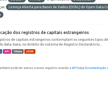
ças:
Licença Aberta para Bases de Dados (ODbL) do Open Data
icação dos registros de capitais estrangeiros
gistros de capitais estrangeiros contemplam os seguintes tipos d
do data-base, no âmbito do sistema de Registro Declaratório...
L
API
OData
JSON
ambém pode ter acesso a esses registros usando a
API
(veja
Documentação d