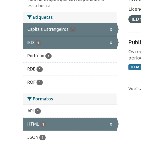
essa busca
Licen
Etiquetas
IED
Capitais Estrangeiros
x
1
Publ
IED
x
1
Os re
Portfólio
1
perío
HTM
RDE
1
ROF
1
Você t
Formatos
API
1
HTML
x
1
JSON
1