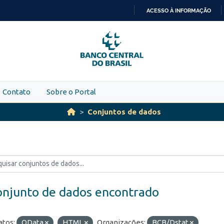
ACESSO À INFORMAÇÃO
IR
PARA
O
CONTEÚDO
Contato
Sobre o Portal
Conjuntos de dados
onjunto de dados encontrado
tos:
OData
HTML
Organizações:
BCB/Dstat