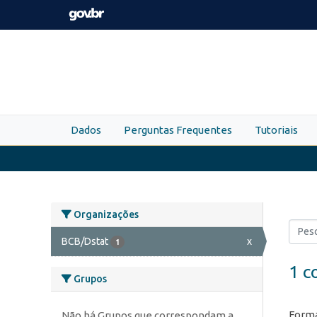
Skip to main content
Dados
Perguntas Frequentes
Tutoriais
Organizações
BCB/Dstat
x
1
1 c
Grupos
Forma
Não há Grupos que correspondam a