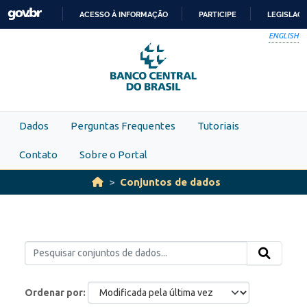
Skip to main content
ACESSO À INFORMAÇÃO
PARTICIPE
LEGISLAÇ
IR
ENGLISH
PARA
O
CONTEÚDO
Dados
Perguntas Frequentes
Tutoriais
Contato
Sobre o Portal
Conjuntos de dados
Ordenar por