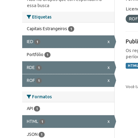
essa busca
Licen
Etiquetas
RO
Capitais Estrangeiros
1
Publ
IED
x
1
Os re
Portfólio
1
perío
HTM
RDE
x
1
ROF
x
1
Você t
Formatos
API
1
HTML
x
1
JSON
1