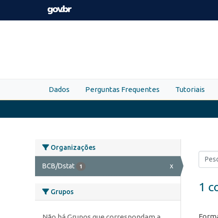
Skip to main content
Dados
Perguntas Frequentes
Tutoriais
Organizações
BCB/Dstat
x
1
1 c
Grupos
Forma
Não há Grupos que correspondam a