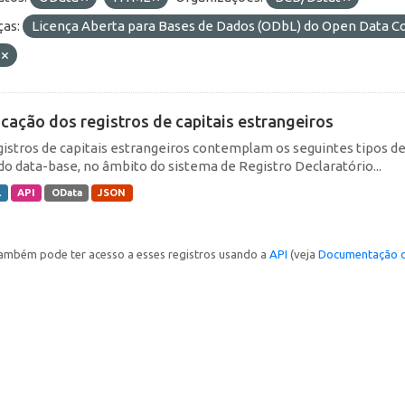
ças:
Licença Aberta para Bases de Dados (ODbL) do Open Data
F
icação dos registros de capitais estrangeiros
gistros de capitais estrangeiros contemplam os seguintes tipos d
do data-base, no âmbito do sistema de Registro Declaratório...
L
API
OData
JSON
ambém pode ter acesso a esses registros usando a
API
(veja
Documentação d