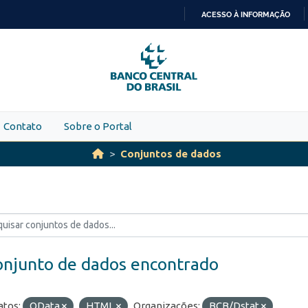
ACESSO À INFORMAÇÃO
IR
PARA
O
CONTEÚDO
Contato
Sobre o Portal
Conjuntos de dados
onjunto de dados encontrado
tos:
OData
HTML
Organizações:
BCB/Dstat