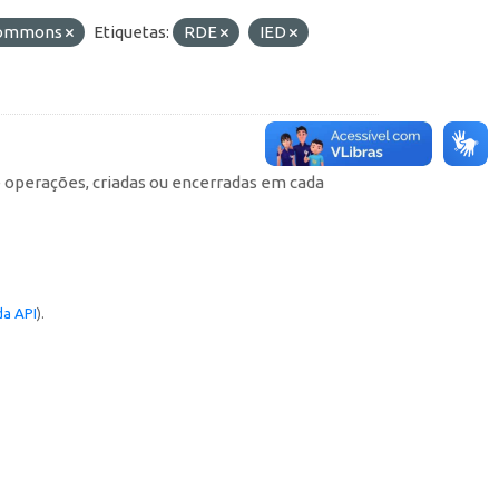
 Commons
Etiquetas:
RDE
IED
e operações, criadas ou encerradas em cada
a API
).