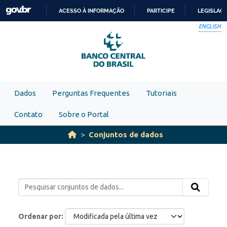
Skip to main content
ACESSO À INFORMAÇÃO
PARTICIPE
LEGISLAÇ
IR
ENGLISH
PARA
O
CONTEÚDO
Dados
Perguntas Frequentes
Tutoriais
Contato
Sobre o Portal
Conjuntos de dados
Ordenar por