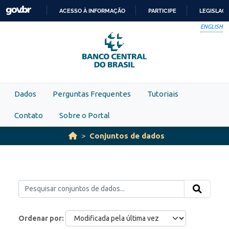
Skip to main content
ACESSO À INFORMAÇÃO
PARTICIPE
LEGISLAÇ
IR
ENGLISH
PARA
O
CONTEÚDO
Dados
Perguntas Frequentes
Tutoriais
Contato
Sobre o Portal
Conjuntos de dados
Ordenar por