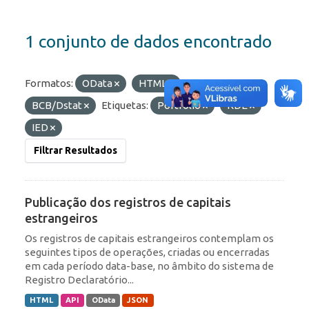
1 conjunto de dados encontrado
Formatos:
OData
HTML
Organizações:
BCB/Dstat
Etiquetas:
Portfólio
RDE
IED
Filtrar Resultados
Publicação dos registros de capitais
estrangeiros
Os registros de capitais estrangeiros contemplam os
seguintes tipos de operações, criadas ou encerradas
em cada período data-base, no âmbito do sistema de
Registro Declaratório...
HTML
API
OData
JSON