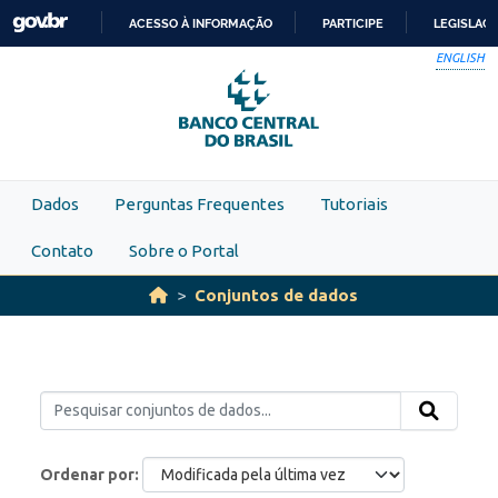
Skip to main content
ACESSO À INFORMAÇÃO
PARTICIPE
LEGISLAÇ
IR
ENGLISH
PARA
O
CONTEÚDO
Dados
Perguntas Frequentes
Tutoriais
Contato
Sobre o Portal
Conjuntos de dados
Ordenar por