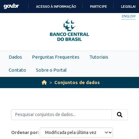
Skip to main content
ACESSO À INFORMAÇÃO
PARTICIPE
LEGISLAÇ
IR
ENGLISH
PARA
O
CONTEÚDO
Dados
Perguntas Frequentes
Tutoriais
Contato
Sobre o Portal
Conjuntos de dados
Ordenar por