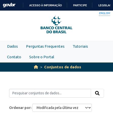
Skip to main content
ACESSO À INFORMAÇÃO
PARTICIPE
LEGISLAÇ
IR
ENGLISH
PARA
O
CONTEÚDO
Dados
Perguntas Frequentes
Tutoriais
Contato
Sobre o Portal
Conjuntos de dados
Ordenar por