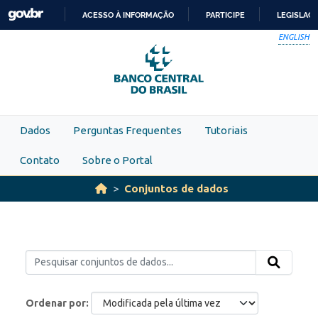
Skip to main content
ACESSO À INFORMAÇÃO
PARTICIPE
LEGISLAÇ
IR
ENGLISH
PARA
O
CONTEÚDO
Dados
Perguntas Frequentes
Tutoriais
Contato
Sobre o Portal
Conjuntos de dados
Ordenar por