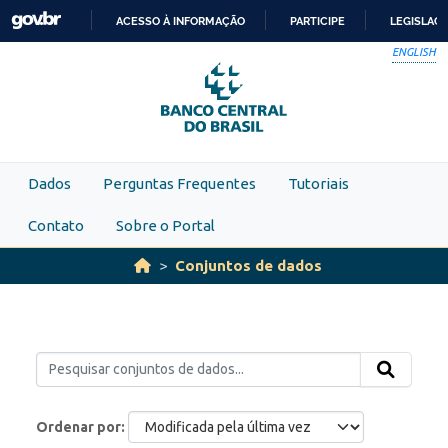
Skip to main content
ACESSO À INFORMAÇÃO
PARTICIPE
LEGISLAÇ
IR
ENGLISH
PARA
O
CONTEÚDO
Dados
Perguntas Frequentes
Tutoriais
Contato
Sobre o Portal
Conjuntos de dados
Ordenar por