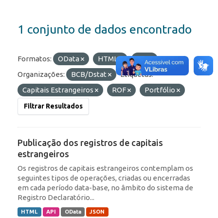
1 conjunto de dados encontrado
Formatos:
OData
HTML
API
Organizações:
BCB/Dstat
Etiquetas:
Capitais Estrangeiros
ROF
Portfólio
Filtrar Resultados
Publicação dos registros de capitais
estrangeiros
Os registros de capitais estrangeiros contemplam os
seguintes tipos de operações, criadas ou encerradas
em cada período data-base, no âmbito do sistema de
Registro Declaratório...
HTML
API
OData
JSON