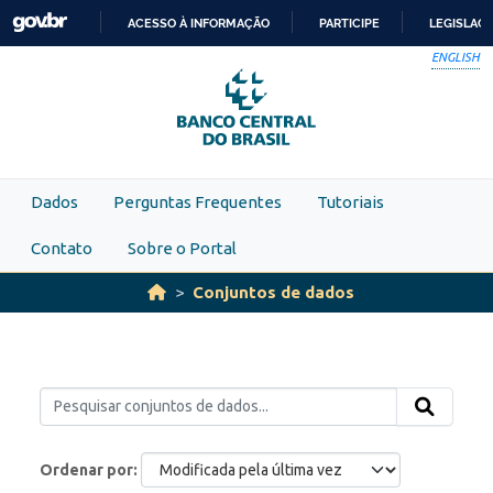
Skip to main content
ACESSO À INFORMAÇÃO
PARTICIPE
LEGISLAÇ
IR
ENGLISH
PARA
O
CONTEÚDO
Dados
Perguntas Frequentes
Tutoriais
Contato
Sobre o Portal
Conjuntos de dados
Ordenar por