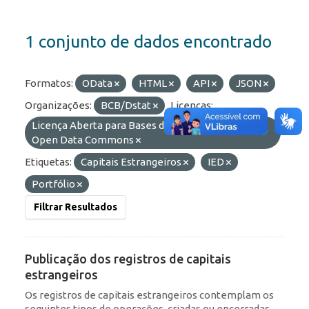
1 conjunto de dados encontrado
Formatos:
OData
HTML
API
JSON
Organizações:
BCB/Dstat
Licenças:
Licença Aberta para Bases de Dados (ODbL) do
Open Data Commons
Etiquetas:
Capitais Estrangeiros
IED
Portfólio
Filtrar Resultados
Publicação dos registros de capitais
estrangeiros
Os registros de capitais estrangeiros contemplam os
seguintes tipos de operações, criadas ou encerradas