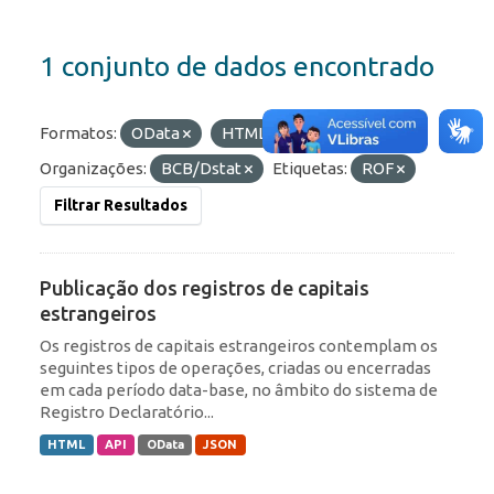
1 conjunto de dados encontrado
Formatos:
OData
HTML
API
Organizações:
BCB/Dstat
Etiquetas:
ROF
Filtrar Resultados
Publicação dos registros de capitais
estrangeiros
Os registros de capitais estrangeiros contemplam os
seguintes tipos de operações, criadas ou encerradas
em cada período data-base, no âmbito do sistema de
Registro Declaratório...
HTML
API
OData
JSON