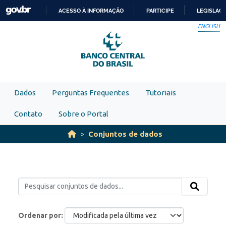
Skip to main content
ACESSO À INFORMAÇÃO
PARTICIPE
LEGISLAÇ
IR
ENGLISH
PARA
O
CONTEÚDO
Dados
Perguntas Frequentes
Tutoriais
Contato
Sobre o Portal
Conjuntos de dados
Ordenar por