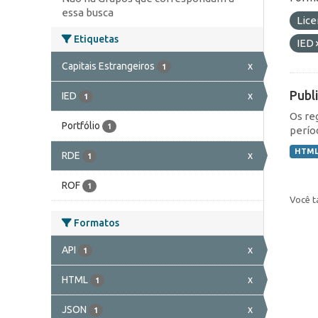
essa busca
Lic
Etiquetas
IED
Capitais Estrangeiros
x
1
Publ
IED
x
1
Os re
Portfólio
1
perío
HTM
RDE
x
1
ROF
1
Você t
Formatos
API
x
1
HTML
x
1
JSON
x
1