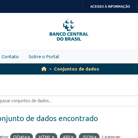
ACESSO À INFORMAÇÃO
IR
PARA
O
CONTEÚDO
Contato
Sobre o Portal
Conjuntos de dados
onjunto de dados encontrado
tos:
OData
HTML
API
JSON
Licenças: