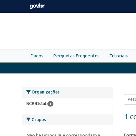
Skip to main content
Dados
Perguntas Frequentes
Tutoriais
Organizações
BCB/Dstat
1
1 c
Grupos
Forma
Não há Grupos que correspondam a