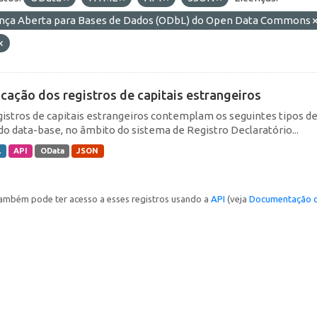
ença Aberta para Bases de Dados (ODbL) do Open Data Commons
icação dos registros de capitais estrangeiros
gistros de capitais estrangeiros contemplam os seguintes tipos d
do data-base, no âmbito do sistema de Registro Declaratório...
L
API
OData
JSON
ambém pode ter acesso a esses registros usando a
API
(veja
Documentação d