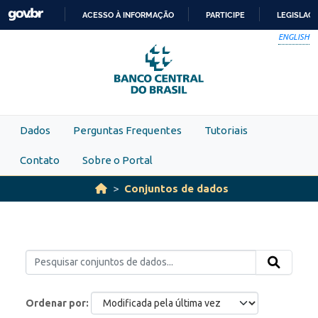
Skip to main content
ACESSO À INFORMAÇÃO
PARTICIPE
LEGISLAÇ
IR
ENGLISH
PARA
O
CONTEÚDO
Dados
Perguntas Frequentes
Tutoriais
Contato
Sobre o Portal
Conjuntos de dados
Ordenar por