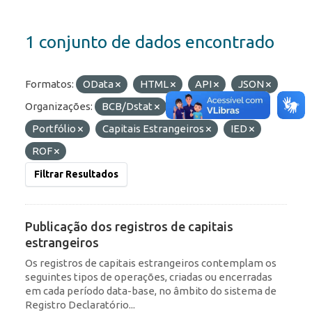
1 conjunto de dados encontrado
Formatos:
OData
HTML
API
JSON
Organizações:
BCB/Dstat
Etiquetas:
Portfólio
Capitais Estrangeiros
IED
ROF
Filtrar Resultados
Publicação dos registros de capitais
estrangeiros
Os registros de capitais estrangeiros contemplam os
seguintes tipos de operações, criadas ou encerradas
em cada período data-base, no âmbito do sistema de
Registro Declaratório...