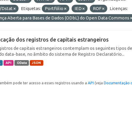
/Dstat
Etiquetas:
Portfólio
IED
ROF
Licenças:
ença Aberta para Bases de Dados (ODbL) do Open Data Commons
icação dos registros de capitais estrangeiros
gistros de capitais estrangeiros contemplam os seguintes tipos d
do data-base, no âmbito do sistema de Registro Declaratório...
L
API
OData
JSON
ambém pode ter acesso a esses registros usando a
API
(veja
Documentação d