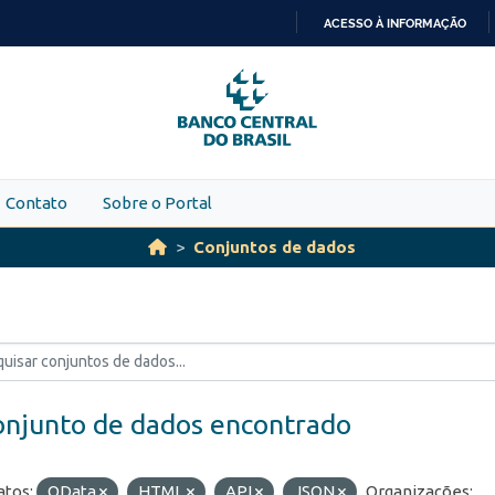
ACESSO À INFORMAÇÃO
IR
PARA
O
CONTEÚDO
Contato
Sobre o Portal
Conjuntos de dados
onjunto de dados encontrado
tos:
OData
HTML
API
JSON
Organizações: