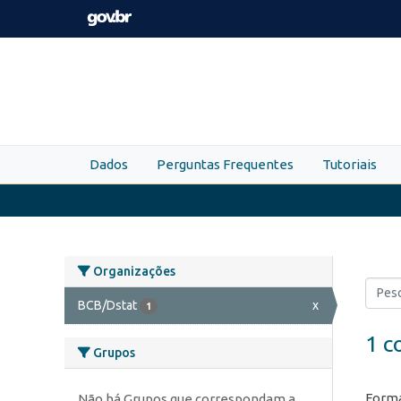
Skip to main content
Dados
Perguntas Frequentes
Tutoriais
Organizações
BCB/Dstat
x
1
1 c
Grupos
Forma
Não há Grupos que correspondam a