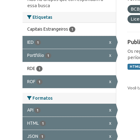
essa busca
BCB
Etiquetas
Lic
Capitais Estrangeiros
1
Publ
IED
x
1
Os re
Portfólio
x
1
perío
HTM
RDE
1
ROF
x
1
Você t
Formatos
API
x
1
HTML
x
1
JSON
x
1