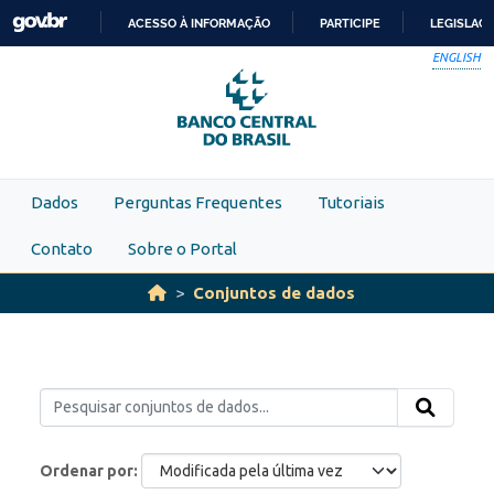
Skip to main content
ACESSO À INFORMAÇÃO
PARTICIPE
LEGISLAÇ
IR
ENGLISH
PARA
O
CONTEÚDO
Dados
Perguntas Frequentes
Tutoriais
Contato
Sobre o Portal
Conjuntos de dados
Ordenar por