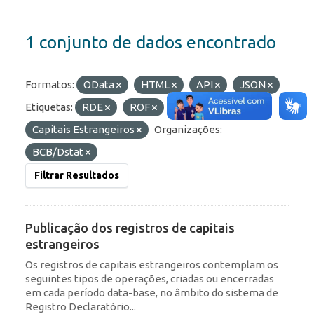
1 conjunto de dados encontrado
Formatos:
OData
HTML
API
JSON
Etiquetas:
RDE
ROF
Capitais Estrangeiros
Organizações:
BCB/Dstat
Filtrar Resultados
Publicação dos registros de capitais
estrangeiros
Os registros de capitais estrangeiros contemplam os
seguintes tipos de operações, criadas ou encerradas
em cada período data-base, no âmbito do sistema de
Registro Declaratório...