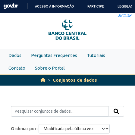
Skip to main content
ACESSO À INFORMAÇÃO
PARTICIPE
LEGISLAÇ
IR
ENGLISH
PARA
O
CONTEÚDO
Dados
Perguntas Frequentes
Tutoriais
Contato
Sobre o Portal
Conjuntos de dados
Ordenar por