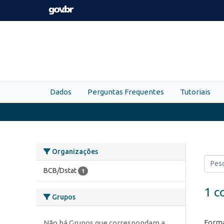
Skip to main content
Dados
Perguntas Frequentes
Tutoriais
Organizações
BCB/Dstat
1
1 c
Grupos
Forma
Não há Grupos que correspondam a