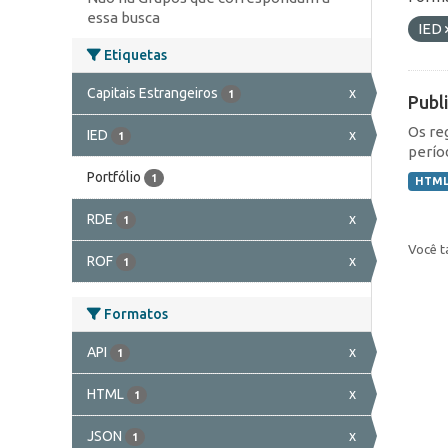
essa busca
IED
Etiquetas
Capitais Estrangeiros
x
1
Publ
Os re
IED
x
1
perío
Portfólio
1
HTM
RDE
x
1
Você t
ROF
x
1
Formatos
API
x
1
HTML
x
1
JSON
x
1