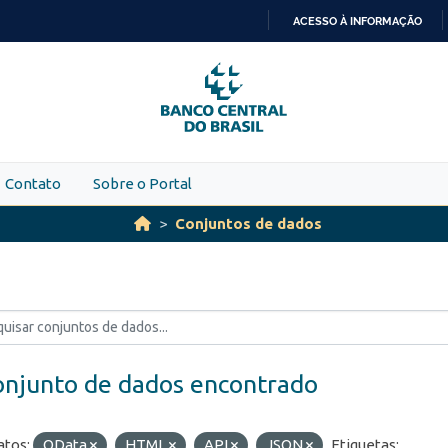
ACESSO À INFORMAÇÃO
IR
PARA
O
CONTEÚDO
Contato
Sobre o Portal
Conjuntos de dados
onjunto de dados encontrado
tos:
OData
HTML
API
JSON
Etiquetas: