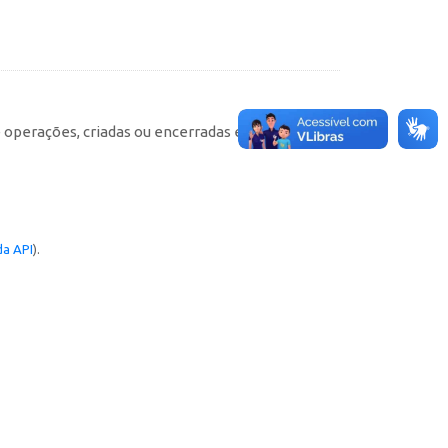
e operações, criadas ou encerradas em cada
a API
).