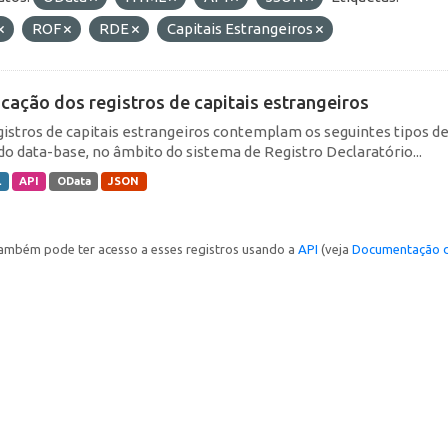
ROF
RDE
Capitais Estrangeiros
icação dos registros de capitais estrangeiros
gistros de capitais estrangeiros contemplam os seguintes tipos d
do data-base, no âmbito do sistema de Registro Declaratório...
L
API
OData
JSON
ambém pode ter acesso a esses registros usando a
API
(veja
Documentação d