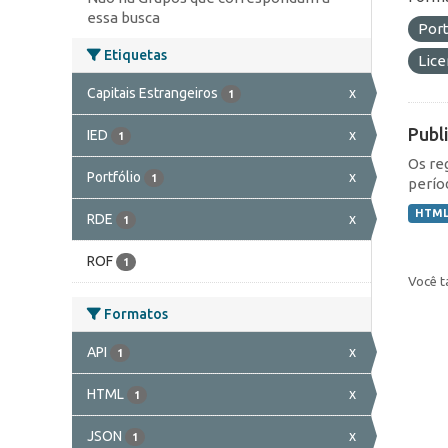
essa busca
Port
Etiquetas
Lic
Capitais Estrangeiros
x
1
Publ
IED
x
1
Os re
Portfólio
x
1
perío
HTM
RDE
x
1
ROF
1
Você t
Formatos
API
x
1
HTML
x
1
JSON
x
1