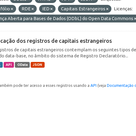
fólio
RDE
IED
Capitais Estrangeiros
Licenças:
ença Aberta para Bases de Dados (ODbL) do Open Data Commons
icação dos registros de capitais estrangeiros
gistros de capitais estrangeiros contemplam os seguintes tipos d
do data-base, no âmbito do sistema de Registro Declaratório...
L
API
OData
JSON
ambém pode ter acesso a esses registros usando a
API
(veja
Documentação d