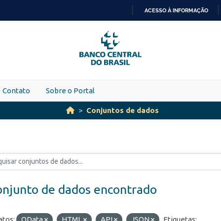
ACESSO À INFORMAÇÃO
IR
PARA
O
CONTEÚDO
Contato
Sobre o Portal
Conjuntos de dados
onjunto de dados encontrado
tos:
OData
HTML
API
JSON
Etiquetas: