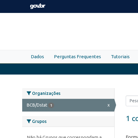
Skip to main content
Dados
Perguntas Frequentes
Tutoriais
Organizações
BCB/Dstat
x
1
1 c
Grupos
Forma
Não há Grupos que correspondam a