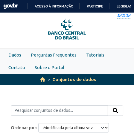
Skip to main content
ACESSO À INFORMAÇÃO
PARTICIPE
LEGISLAÇ
IR
ENGLISH
PARA
O
CONTEÚDO
Dados
Perguntas Frequentes
Tutoriais
Contato
Sobre o Portal
Conjuntos de dados
Ordenar por