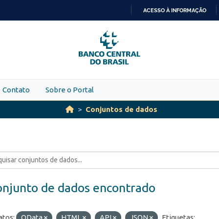
ACESSO À INFORMAÇÃO
IR
PARA
O
CONTEÚDO
Contato
Sobre o Portal
Conjuntos de dados
onjunto de dados encontrado
tos:
OData
HTML
API
JSON
Etiquetas: