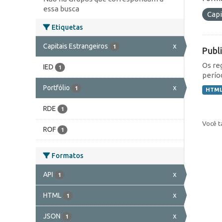
essa busca
Capi
Etiquetas
Capitais Estrangeiros
x
1
Publ
Os re
IED
1
perío
Portfólio
x
1
HTM
RDE
1
Você t
ROF
1
Formatos
API
x
1
HTML
x
1
JSON
x
1