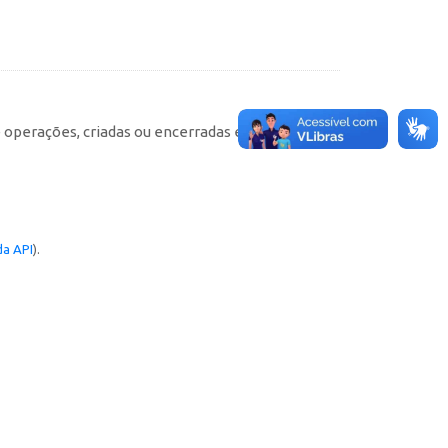
e operações, criadas ou encerradas em cada
a API
).