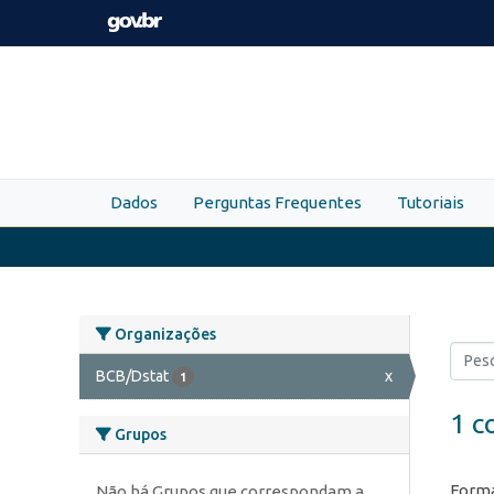
Skip to main content
Dados
Perguntas Frequentes
Tutoriais
Organizações
BCB/Dstat
x
1
1 c
Grupos
Forma
Não há Grupos que correspondam a