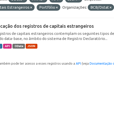
tais Estrangeiros
Portfólio
Organizações:
BCB/Dstat
icação dos registros de capitais estrangeiros
gistros de capitais estrangeiros contemplam os seguintes tipos d
do data-base, no âmbito do sistema de Registro Declaratório...
L
API
OData
JSON
ambém pode ter acesso a esses registros usando a
API
(veja
Documentação d