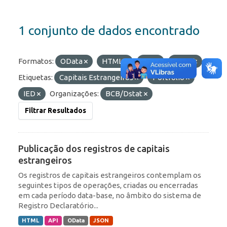
1 conjunto de dados encontrado
Formatos:
OData
HTML
API
JSON
Etiquetas:
Capitais Estrangeiros
Portfólio
IED
Organizações:
BCB/Dstat
Filtrar Resultados
Publicação dos registros de capitais
estrangeiros
Os registros de capitais estrangeiros contemplam os
seguintes tipos de operações, criadas ou encerradas
em cada período data-base, no âmbito do sistema de
Registro Declaratório...
HTML
API
OData
JSON