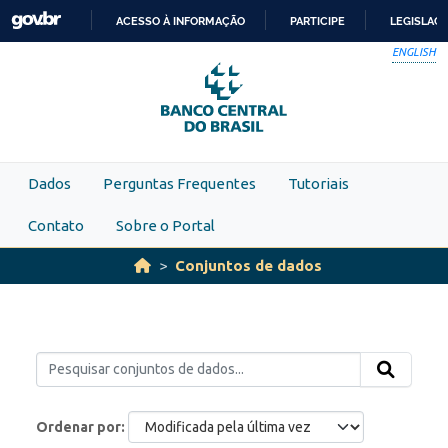
Skip to main content
ACESSO À INFORMAÇÃO
PARTICIPE
LEGISLAÇ
IR
ENGLISH
PARA
O
CONTEÚDO
Dados
Perguntas Frequentes
Tutoriais
Contato
Sobre o Portal
Conjuntos de dados
Ordenar por