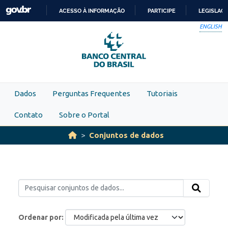
Skip to main content
ACESSO À INFORMAÇÃO
PARTICIPE
LEGISLAÇ
IR
ENGLISH
PARA
O
CONTEÚDO
Dados
Perguntas Frequentes
Tutoriais
Contato
Sobre o Portal
Conjuntos de dados
Ordenar por