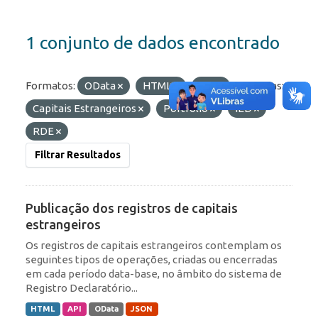
1 conjunto de dados encontrado
Formatos:
OData
HTML
API
Etiquetas:
Capitais Estrangeiros
Portfólio
IED
RDE
Filtrar Resultados
Publicação dos registros de capitais
estrangeiros
Os registros de capitais estrangeiros contemplam os
seguintes tipos de operações, criadas ou encerradas
em cada período data-base, no âmbito do sistema de
Registro Declaratório...
HTML
API
OData
JSON