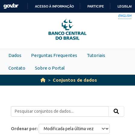
Skip to main content
ACESSO À INFORMAÇÃO
PARTICIPE
LEGISLAÇ
IR
ENGLISH
PARA
O
CONTEÚDO
Dados
Perguntas Frequentes
Tutoriais
Contato
Sobre o Portal
Conjuntos de dados
Ordenar por