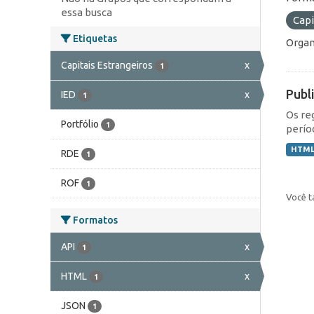
essa busca
Capi
Etiquetas
Organ
Capitais Estrangeiros
x
1
Publ
IED
x
1
Os re
Portfólio
1
perío
HTM
RDE
1
ROF
1
Você t
Formatos
API
x
1
HTML
x
1
JSON
1