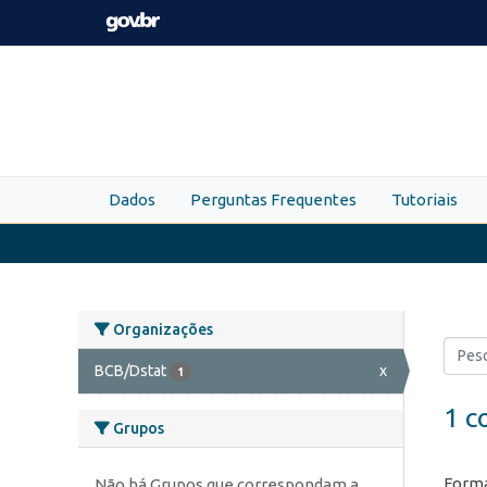
Skip to main content
Dados
Perguntas Frequentes
Tutoriais
Organizações
BCB/Dstat
x
1
1 c
Grupos
Forma
Não há Grupos que correspondam a