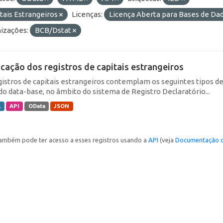
tais Estrangeiros
Licenças:
Licença Aberta para Bases de D
izações:
BCB/Dstat
icação dos registros de capitais estrangeiros
gistros de capitais estrangeiros contemplam os seguintes tipos d
do data-base, no âmbito do sistema de Registro Declaratório...
L
API
OData
JSON
ambém pode ter acesso a esses registros usando a
API
(veja
Documentação d