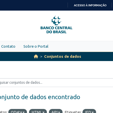
ACESSO À INFORMAÇÃO
IR
PARA
O
CONTEÚDO
Contato
Sobre o Portal
Conjuntos de dados
onjunto de dados encontrado
tos:
OData
HTML
API
Etiquetas:
IED