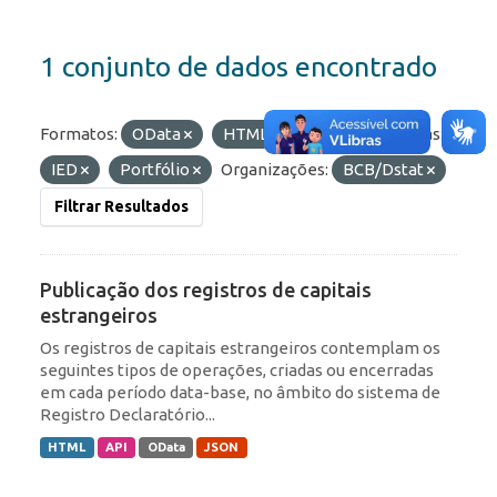
1 conjunto de dados encontrado
Formatos:
OData
HTML
API
Etiquetas:
IED
Portfólio
Organizações:
BCB/Dstat
Filtrar Resultados
Publicação dos registros de capitais
estrangeiros
Os registros de capitais estrangeiros contemplam os
seguintes tipos de operações, criadas ou encerradas
em cada período data-base, no âmbito do sistema de
Registro Declaratório...
HTML
API
OData
JSON