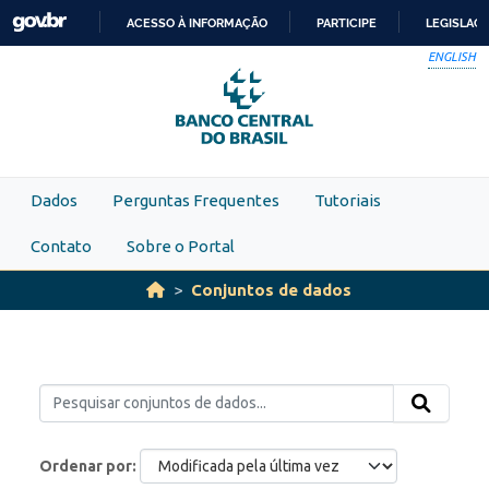
Skip to main content
ACESSO À INFORMAÇÃO
PARTICIPE
LEGISLAÇ
IR
ENGLISH
PARA
O
CONTEÚDO
Dados
Perguntas Frequentes
Tutoriais
Contato
Sobre o Portal
Conjuntos de dados
Ordenar por