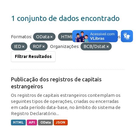
1 conjunto de dados encontrado
Formatos:
OData
HTML
API
Etiquetas:
IED
ROF
Organizações:
BCB/Dstat
Filtrar Resultados
Publicação dos registros de capitais
estrangeiros
Os registros de capitais estrangeiros contemplam os
seguintes tipos de operações, criadas ou encerradas
em cada período data-base, no âmbito do sistema de
Registro Declaratório...
HTML
API
OData
JSON