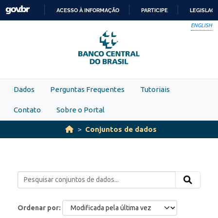
Skip to main content
ACESSO À INFORMAÇÃO
PARTICIPE
LEGISLAÇ
IR
ENGLISH
PARA
O
CONTEÚDO
Dados
Perguntas Frequentes
Tutoriais
Contato
Sobre o Portal
Conjuntos de dados
Ordenar por