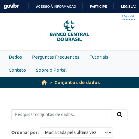
Skip to main content
ACESSO À INFORMAÇÃO
PARTICIPE
LEGISLAÇ
IR
ENGLISH
PARA
O
CONTEÚDO
Dados
Perguntas Frequentes
Tutoriais
Contato
Sobre o Portal
Conjuntos de dados
Ordenar por