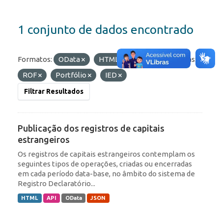
1 conjunto de dados encontrado
Formatos:
OData
HTML
API
Etiquetas:
ROF
Portfólio
IED
Filtrar Resultados
Publicação dos registros de capitais
estrangeiros
Os registros de capitais estrangeiros contemplam os
seguintes tipos de operações, criadas ou encerradas
em cada período data-base, no âmbito do sistema de
Registro Declaratório...
HTML
API
OData
JSON