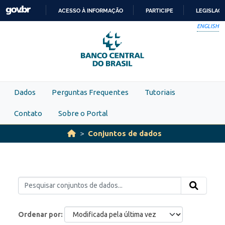
Skip to main content
ACESSO À INFORMAÇÃO
PARTICIPE
LEGISLAÇ
IR
ENGLISH
PARA
O
CONTEÚDO
Dados
Perguntas Frequentes
Tutoriais
Contato
Sobre o Portal
Conjuntos de dados
Ordenar por