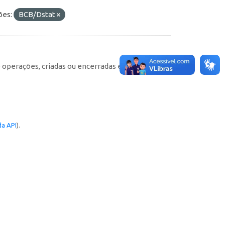
ões:
BCB/Dstat
e operações, criadas ou encerradas em cada
a API
).