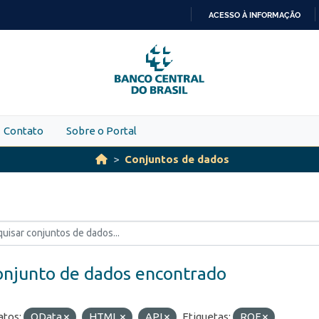
ACESSO À INFORMAÇÃO
IR
PARA
O
CONTEÚDO
Contato
Sobre o Portal
Conjuntos de dados
onjunto de dados encontrado
tos:
OData
HTML
API
Etiquetas:
ROF