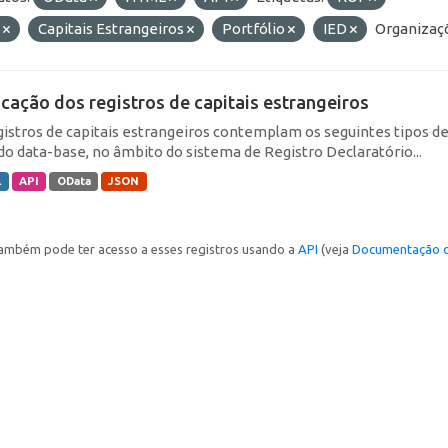
E
Capitais Estrangeiros
Portfólio
IED
Organizaç
icação dos registros de capitais estrangeiros
gistros de capitais estrangeiros contemplam os seguintes tipos d
do data-base, no âmbito do sistema de Registro Declaratório...
L
API
OData
JSON
ambém pode ter acesso a esses registros usando a
API
(veja
Documentação d