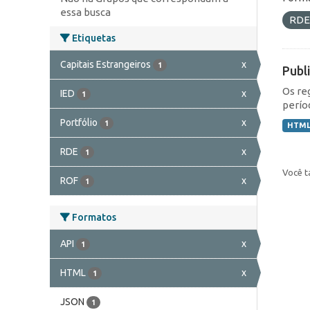
essa busca
RD
Etiquetas
Capitais Estrangeiros
x
1
Publ
Os re
IED
x
1
perío
Portfólio
x
1
HTM
RDE
x
1
Você t
ROF
x
1
Formatos
API
x
1
HTML
x
1
JSON
1