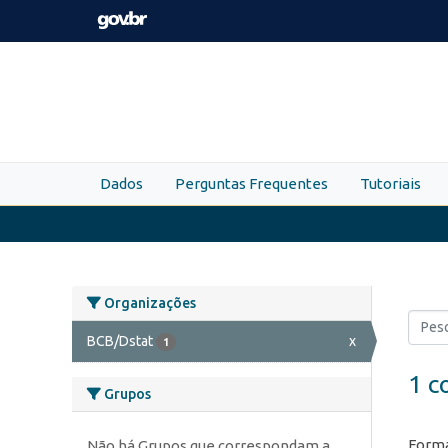
Skip to main content
Dados
Perguntas Frequentes
Tutoriais
Organizações
BCB/Dstat
x
1
1 c
Grupos
Forma
Não há Grupos que correspondam a