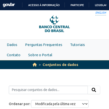
Skip to main content
ACESSO À INFORMAÇÃO
PARTICIPE
LEGISLAÇ
IR
ENGLISH
PARA
O
CONTEÚDO
Dados
Perguntas Frequentes
Tutoriais
Contato
Sobre o Portal
Conjuntos de dados
Ordenar por