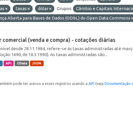
ias
taxas
dólar
Grupos:
Câmbio e Capitais Internac
ença Aberta para Bases de Dados (ODbL) do Open Data Commons
r comercial (venda e compra) - cotações diárias
nível desde 28.11.1984, refere-se às taxas administradas até março 
ução 1690, de 18.3.1990). As taxas administradas são...
L
API
OData
JSON
ambém pode ter acesso a esses registros usando a
API
(veja
Documentação d