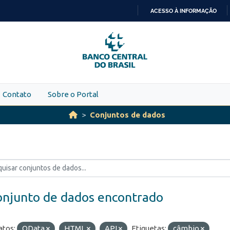
ACESSO À INFORMAÇÃO
IR
PARA
O
CONTEÚDO
Contato
Sobre o Portal
Conjuntos de dados
onjunto de dados encontrado
tos:
OData
HTML
API
Etiquetas:
câmbio