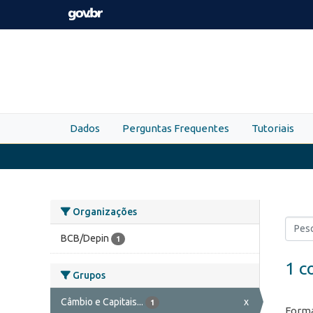
Skip to main content
Dados
Perguntas Frequentes
Tutoriais
Organizações
BCB/Depin
1
1 c
Grupos
Câmbio e Capitais...
x
1
Forma