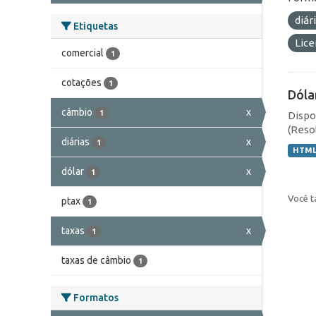
diár
Etiquetas
Lic
comercial
1
cotações
1
Dóla
câmbio
x
1
Dispo
(Resol
diárias
x
1
HTM
dólar
x
1
Você t
ptax
1
taxas
x
1
taxas de câmbio
1
Formatos