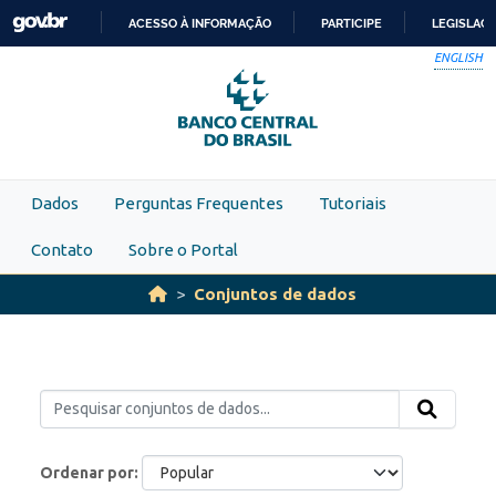
Skip to main content
ACESSO À INFORMAÇÃO
PARTICIPE
LEGISLAÇ
IR
ENGLISH
PARA
O
CONTEÚDO
Dados
Perguntas Frequentes
Tutoriais
Contato
Sobre o Portal
Conjuntos de dados
Ordenar por