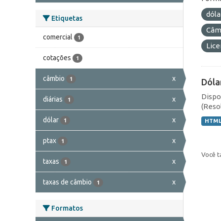
dól
Etiquetas
Câmb
comercial
1
Lic
cotações
1
câmbio
x
1
Dóla
Dispo
diárias
x
1
(Resol
dólar
x
1
HTM
ptax
x
1
Você t
taxas
x
1
taxas de câmbio
x
1
Formatos