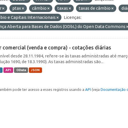
ar
ptax
câmbio
taxas
taxas de câmbio
diá
io e Capitais Internacionais
Licenças:
ença Aberta para Bases de Dados (ODbL) do Open Data Commons
r comercial (venda e compra) - cotações diárias
nível desde 28.11.1984, refere-se às taxas administradas até março 
ução 1690, de 18.3.1990). As taxas administradas são...
L
API
OData
JSON
ambém pode ter acesso a esses registros usando a
API
(veja
Documentação d