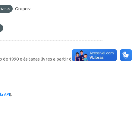
rias
Grupos:
de 1990 e às taxas livres a partir de então
a API
).