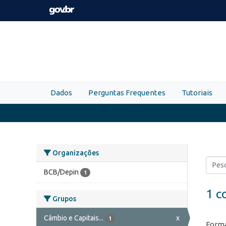
Skip to main content
Dados
Perguntas Frequentes
Tutoriais
Organizações
BCB/Depin
1
1 c
Grupos
Câmbio e Capitais...
x
1
Forma