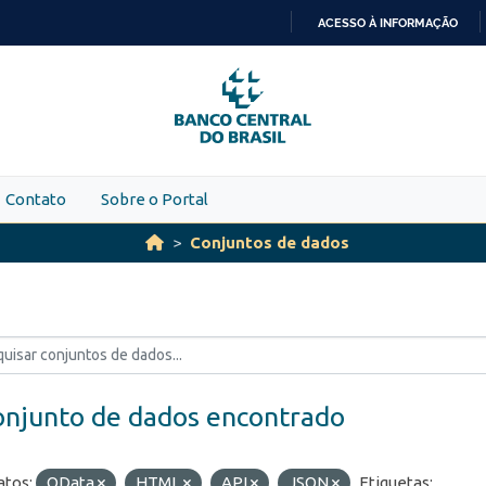
ACESSO À INFORMAÇÃO
IR
PARA
O
CONTEÚDO
Contato
Sobre o Portal
Conjuntos de dados
onjunto de dados encontrado
tos:
OData
HTML
API
JSON
Etiquetas: