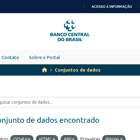
ACESSO À INFORMAÇÃO
IR
PARA
O
CONTEÚDO
Contato
Sobre o Portal
Conjuntos de dados
onjunto de dados encontrado
tos:
OData
HTML
API
Etiquetas:
diárias