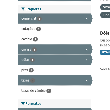
tax
Etiquetas
Lic
comercial
x
1
cotações
1
Dóla
câmbio
1
Dispo
(Resol
diárias
x
1
HTM
dólar
x
1
Você t
ptax
1
taxas
x
1
taxas de câmbio
1
Formatos