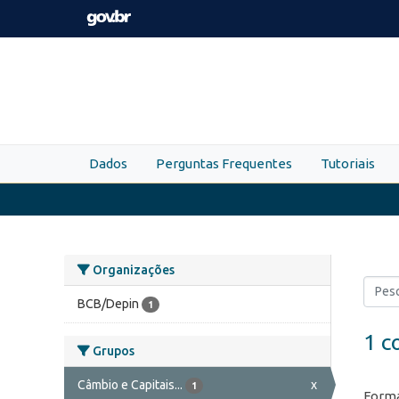
Skip to main content
Dados
Perguntas Frequentes
Tutoriais
Organizações
BCB/Depin
1
1 c
Grupos
Câmbio e Capitais...
x
1
Forma