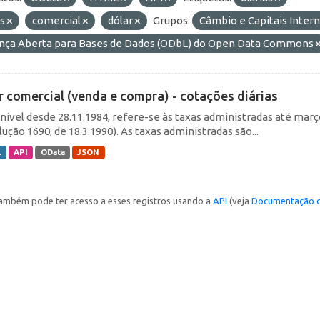
as
comercial
dólar
Grupos:
Câmbio e Capitais Inter
ença Aberta para Bases de Dados (ODbL) do Open Data Commons
r comercial (venda e compra) - cotações diárias
nível desde 28.11.1984, refere-se às taxas administradas até março 
ução 1690, de 18.3.1990). As taxas administradas são...
L
API
OData
JSON
ambém pode ter acesso a esses registros usando a
API
(veja
Documentação d