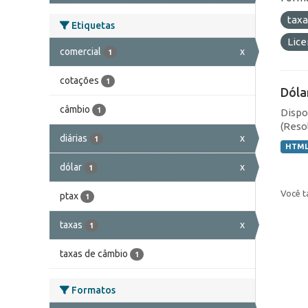
tax
Etiquetas
Lic
comercial
x
1
cotações
1
Dóla
câmbio
1
Dispo
(Resol
diárias
x
1
HTM
dólar
x
1
Você t
ptax
1
taxas
x
1
taxas de câmbio
1
Formatos