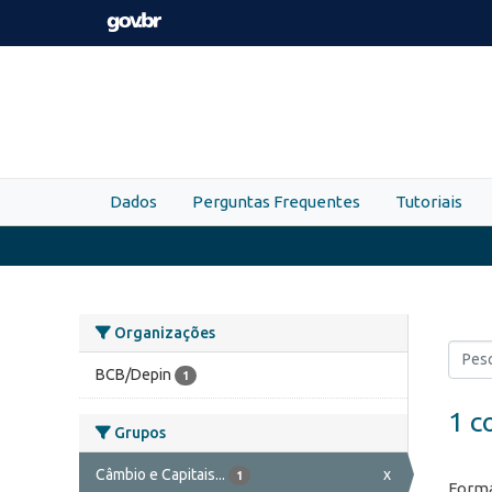
Skip to main content
Dados
Perguntas Frequentes
Tutoriais
Organizações
BCB/Depin
1
1 c
Grupos
Câmbio e Capitais...
x
1
Forma