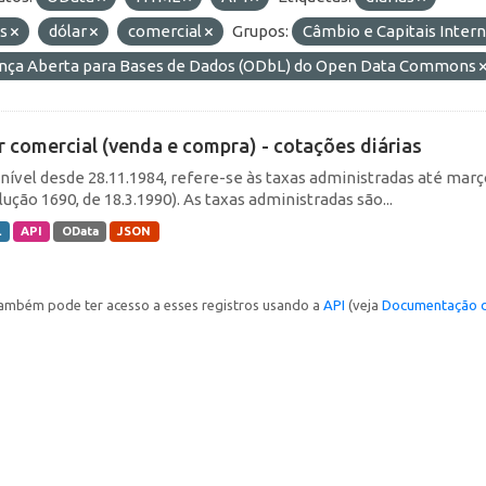
as
dólar
comercial
Grupos:
Câmbio e Capitais Inter
ença Aberta para Bases de Dados (ODbL) do Open Data Commons
r comercial (venda e compra) - cotações diárias
nível desde 28.11.1984, refere-se às taxas administradas até março 
ução 1690, de 18.3.1990). As taxas administradas são...
L
API
OData
JSON
ambém pode ter acesso a esses registros usando a
API
(veja
Documentação d