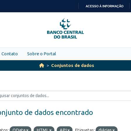
ACESSO À INFORMAÇÃO
IR
PARA
O
CONTEÚDO
Contato
Sobre o Portal
Conjuntos de dados
onjunto de dados encontrado
tos:
OData
HTML
API
Etiquetas:
diárias